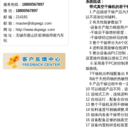
系统组成：
服务热线：
18800567897
带式真空干燥机的若干
微 信：
18800567897
1 产品描述干燥产品为
邮 编：214181
以不添加任何辅料。
2 有关性能参数如下
邮 箱：
master@dspwgz.com
-设备生产能力根据用户
网 址：
http://www.dspwgz.com
-干燥后干燥饼的密度：200-
地 址：无锡市惠山区前洲镇邓巷汽车
-干燥饼经过粉碎后的堆 密度
站
3 整个干燥带分为4个
4 进料装置能够在线调
5 整台设备由PLC控
设置操作面板以便在工作
6 采用基于PC的控制
燥曲线。
7干燥机出料端配备出 
8由于天然药物的热敏性，
9 产品干燥过程中有一
10 可以根据产品不同，
11 连续式工作，连续进
12 自动运行，配备全自动
13 整个干燥机采用不锈钢
14 给料速度可精确调整
15 箱体内各条干燥带分
16 设备配备足够的抽真空
17 设备内置粉碎造粒装置