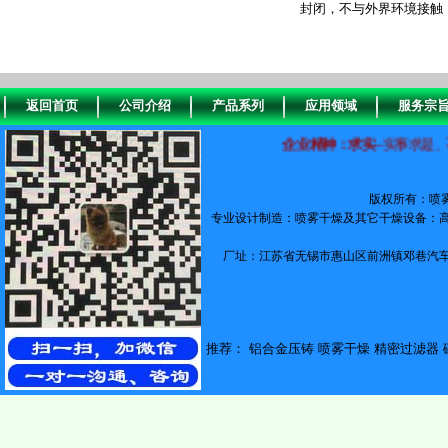
封闭，不与外界环境接触
返回首页
公司介绍
产品系列
应用领域
服务宗
企业精神：求实
--实事求是、不慕
版权所有：喷
专业设计制造：喷雾干燥及其它干燥设备：高
厂址：江苏省无锡市惠山区前洲镇邓巷汽车
推荐：
铝合金压铸
喷雾干燥
精密过滤器