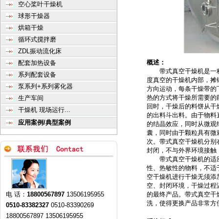
空心桨叶干燥机
球形干燥器
烘箱干燥
循环式搅拌磨
ZDL振动流化床
概述：
配套加热设备
带式真空干燥机是一种
系列配套设备
度真空的干燥机内部，摊
泵系列+系列雾化器
方向运动，每条干燥带的
热的方式将干燥所需要的
生产车间
回时，干燥后的料饼从干
干燥机 现场运行...
的出料斗出料。由于物料直
应用案例/典型案例
的结晶效应，同时从微观
囊，同时由于颗粒具有微
次。带式真空干燥机分别
封闭，不与外界环境接触
带式真空干燥机的适应
性、热敏性的物料，不适
空干燥机进行干燥无须添
空、封闭环境，干燥过程温
电 话：
18800567897
13506195955
的最终产品。带式真空干燥
洗，使得更换产品非常方
0510-83382327
0510-83390269
18800567897 13506195955